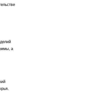
тельстве
зделий
аммы, а
кий
ырья.