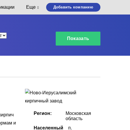
икации
Еще
Добавить компанию
Регион:
Московская
кирпич
область
ормам и
Населенный
п.