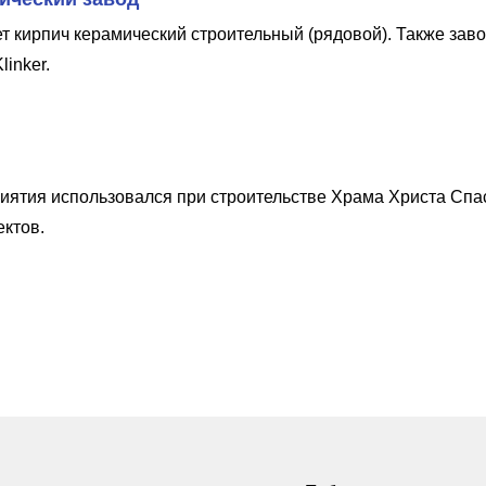
т кирпич керамический строительный (рядовой). Также зав
inker.
иятия использовался при строительстве Храма Христа Спа
ектов.