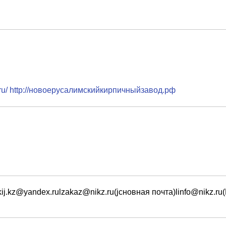
z.ru/ http://новоерусалимскийкирпичныйзавод.рф
kij.kz@yandex.rulzakaz@nikz.ru(jсновная почта)linfo@nikz.ru