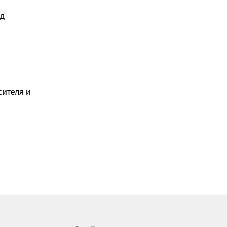
од
сителя и